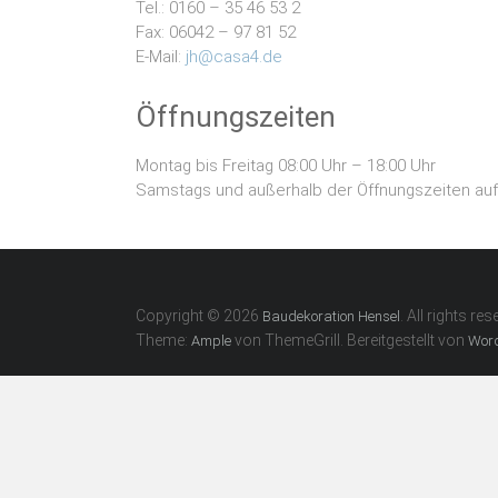
Tel.: 0160 – 35 46 53 2
Fax: 06042 – 97 81 52
E-Mail:
jh@casa4.de
Öffnungszeiten
Montag bis Freitag 08:00 Uhr – 18:00 Uhr
Samstags und außerhalb der Öffnungszeiten auf
Copyright © 2026
. All rights res
Baudekoration Hensel
Theme:
von ThemeGrill. Bereitgestellt von
Ample
Wor