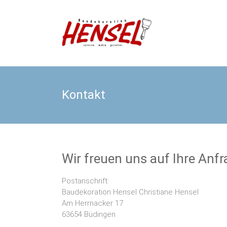
Skip
to
Baudeko
content
Kontakt
Wir freuen uns auf Ihre Anfr
Postanschrift:
Baudekoration Hensel Christiane Hensel
Am Herrnacker 17
63654 Büdingen